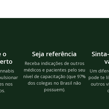
e o
Seja referência
Sinta
erto
v
Receba indicações de outros
médicos e pacientes pelo seu
nnabis
Um difer
nível de capacitação (que 97%
pulsionar
pode te l
dos colegas no Brasil não
es nos
outros v
possuem).
os.