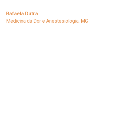
Rafaela Dutra
Medicina da Dor e Anestesiologia, MG
Décadas de experiência
clínica compartilhadas
em uma imersão de 07
semanas.