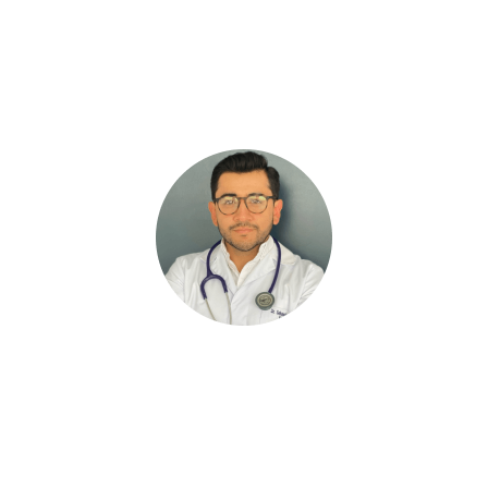
com evidência científica. Convido a todos a
fazerem parte desta nova fronteira e
mudança de paradigma na Medicina. O
Curso é excelente!”
Sebastián P. Mosquera Núnez
Médico Cirurgião, Equador