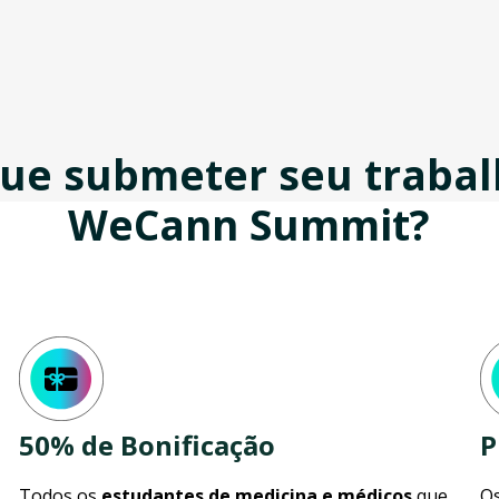
que submeter seu trabal
WeCann Summit?
50% de Bonificação
P
Todos os
estudantes de medicina e médicos
que
Os