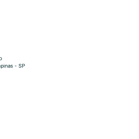
o
mpinas - SP