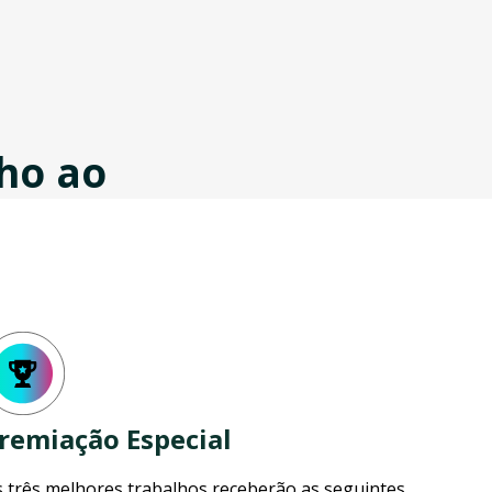
ho ao
remiação Especial
 três melhores trabalhos receberão as seguintes