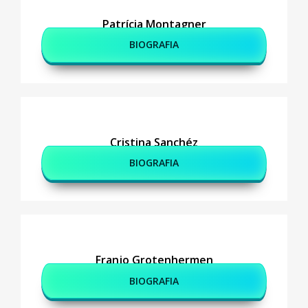
Patrícia Montagner
BIOGRAFIA
Cristina Sanchéz
BIOGRAFIA
Franjo Grotenhermen
BIOGRAFIA