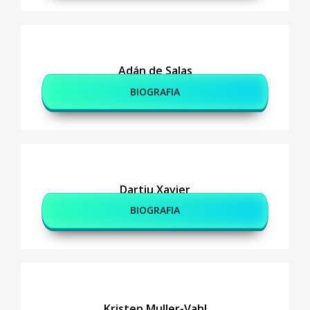
Adán de Salas
BIOGRAFIA
Dartiu Xavier
BIOGRAFIA
Kristen Muller-Vahl