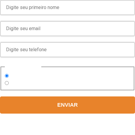
Você é médico?
Sim
Não
ENVIAR